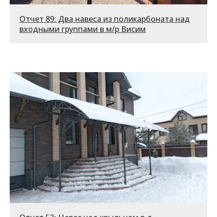
Отчет 89: Два навеса из поликарбоната над
входными группами в м/р Висим