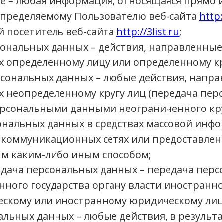
 – любая информация, относящаяся прямо и
определяемому Пользователю веб-сайта
http:
й посетитель веб-сайта
http://3list.ru
;
ональных данных – действия, направленные
 определенному лицу или определенному кр
сональных данных – любые действия, напра
 неопределенному кругу лиц (передача пер
ерсональными данными неограниченного круг
нальных данных в средствах массовой инф
коммуникационных сетях или предоставлени
м каким-либо иным способом;
дача персональных данных – передача перс
ного государства органу власти иностранно
скому или иностранному юридическому лиц
льных данных – любые действия, в результ