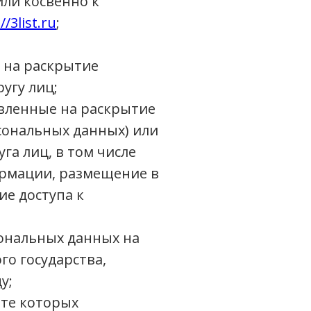
ли косвенно к
//3list.ru
;
 на раскрытие
угу лиц;
вленные на раскрытие
сональных данных) или
а лиц, в том числе
ормации, размещение в
е доступа к
ональных данных на
го государства,
у;
ате которых